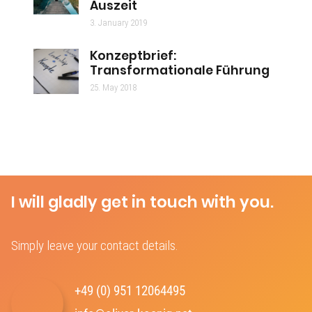
Auszeit
3. January 2019
Konzeptbrief:
Transformationale Führung
25. May 2018
I will gladly get in touch with you.
Simply leave your contact details.
+49 (0) 951 12064495‬