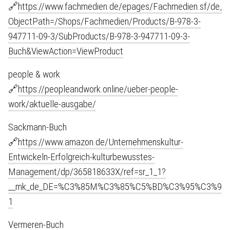
🔗
https://www.fachmedien.de/epages/Fachmedien.sf/de_D
ObjectPath=/Shops/Fachmedien/Products/B-978-3-
947711-09-3/SubProducts/B-978-3-947711-09-3-
Buch&ViewAction=ViewProduct
people & work
🔗
https://peopleandwork.online/ueber-people-
work/aktuelle-ausgabe/
Sackmann-Buch
🔗
https://www.amazon.de/Unternehmenskultur-
Entwickeln-Erfolgreich-kulturbewusstes-
Management/dp/365818633X/ref=sr_1_1?
__mk_de_DE=%C3%85M%C3%85%C5%BD%C3%95%C3%91&dchi
1
Vermeren-Buch