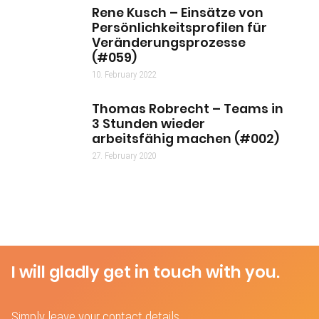
Rene Kusch – Einsätze von
Persönlichkeitsprofilen für
Veränderungsprozesse
(#059)
10. February 2022
Thomas Robrecht – Teams in
3 Stunden wieder
arbeitsfähig machen (#002)
27. February 2020
I will gladly get in touch with you.
Simply leave your contact details.