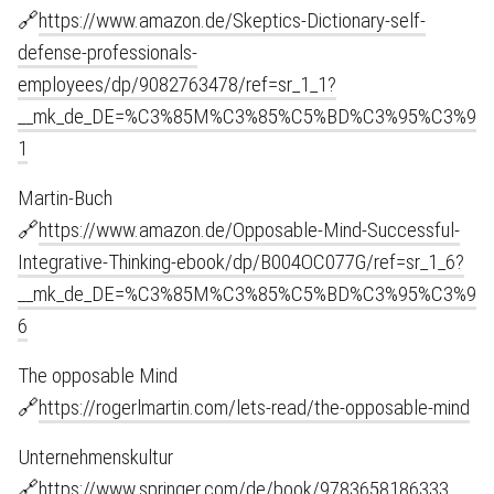
🔗
https://www.amazon.de/Skeptics-Dictionary-self-
defense-professionals-
employees/dp/9082763478/ref=sr_1_1?
__mk_de_DE=%C3%85M%C3%85%C5%BD%C3%95%C3%91&dchi
1
Martin-Buch
🔗
https://www.amazon.de/Opposable-Mind-Successful-
Integrative-Thinking-ebook/dp/B004OC077G/ref=sr_1_6?
__mk_de_DE=%C3%85M%C3%85%C5%BD%C3%95%C3%91&dchi
6
The opposable Mind
🔗
https://rogerlmartin.com/lets-read/the-opposable-mind
Unternehmenskultur
🔗
https://www.springer.com/de/book/9783658186333