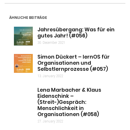
ÄHNLICHE BEITRÄGE
Jahresübergang: Was für ein
gutes Jahr! (#056)
30. December 2021
Simon Dückert – lernOS für
Organisationen und
Selbstlernprozesse (#057)
13. January 2022
Lena Marbacher & Klaus
Eidenschink –
(Streit-)Gespräch:
Menschlichkeit in
Organisationen (#058)
27. January 2022