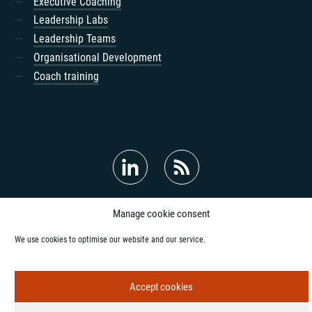
Executive Coaching
Leadership Labs
Leadership Teams
Organisational Development
Coach training
© 2018-2026 Oliver König
Manage cookie consent
Legal Notice
Privacy Policy
Contact
We use cookies to optimise our website and our service.
Accept cookies