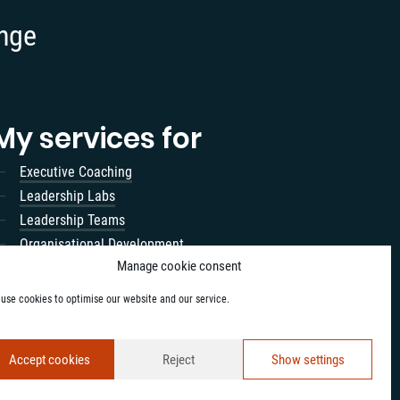
ange
My services for
Executive Coaching
Leadership Labs
Leadership Teams
Organisational Development
Manage cookie consent
Coach training
use cookies to optimise our website and our service.
Accept cookies
Reject
Show settings
026 Oliver König
Legal Notice
Privacy Policy
Contact