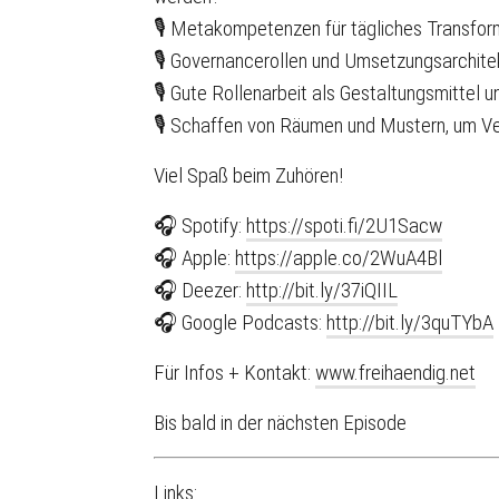
🎙 Metakompetenzen für tägliches Transfor
🎙 Governancerollen und Umsetzungsarchitek
🎙 Gute Rollenarbeit als Gestaltungsmittel
🎙 Schaffen von Räumen und Mustern, um Ve
Viel Spaß beim Zuhören!
🎧 Spotify:
https://spoti.fi/2U1Sacw
🎧 Apple:
https://apple.co/2WuA4Bl
🎧 Deezer:
http://bit.ly/37iQIIL
🎧 Google Podcasts:
http://bit.ly/3quTYbA
Für Infos + Kontakt:
www.freihaendig.net
Bis bald in der nächsten Episode
Links: