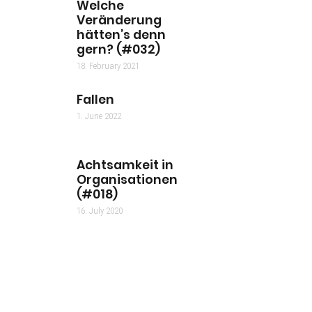
Welche
Veränderung
hätten’s denn
gern? (#032)
18. February 2021
Fallen
1. June 2022
Achtsamkeit in
Organisationen
(#018)
16. July 2020