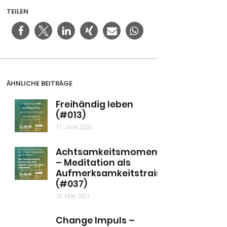
TEILEN
ÄHNLICHE BEITRÄGE
Freihändig leben
(#013)
11. June 2020
Achtsamkeitsmoment
– Meditation als
Aufmerksamkeitstraining
(#037)
20. May 2021
Change Impuls –