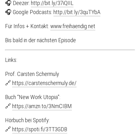
🎧 Deezer:
http://bit.ly/37iQIIL
🎧 Google Podcasts:
http://bit.ly/3quTYbA
Für Infos + Kontakt:
www.freihaendig.net
Bis bald in der nächsten Episode
Links:
Prof. Carsten Schermuly
🔗
https://carstenschermuly.de/
Buch “New Work Utopia”:
🔗
https://amzn.to/3NmCIBM
Hörbuch bei Spotify:
🔗
https://spoti.fi/3TT3GDB