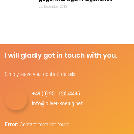
26. December 2018
I will gladly get in touch with you.
Simply leave your contact details.
+49 (0) 951 12064495‬
info@oliver-koenig.net
Error:
Contact form not found.