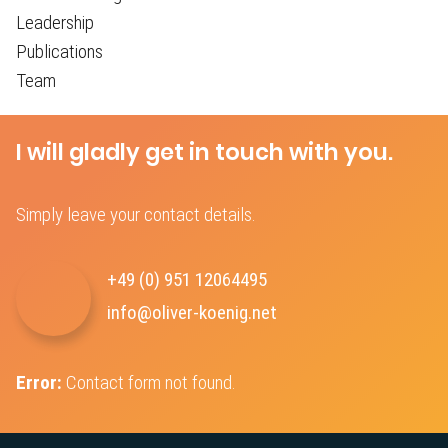
Leadership
Publications
Team
I will gladly get in touch with you.
Simply leave your contact details.
+49 (0) 951 12064495‬
info@oliver-koenig.net
Error:
Contact form not found.