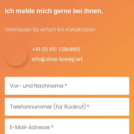
Ich melde mich gerne bei Ihnen.
Hinterlassen Sie einfach ihre Kontaktdaten.
+49 (0) 951 12064495‬
info@oliver-koenig.net