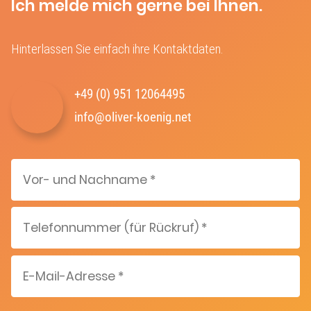
Ich melde mich gerne bei Ihnen.
Hinterlassen Sie einfach ihre Kontaktdaten.
+49 (0) 951 12064495‬
info@oliver-koenig.net