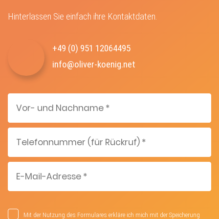
Hinterlassen Sie einfach ihre Kontaktdaten.
+49 (0) 951 12064495‬
info@oliver-koenig.net
Mit der Nutzung des Formulares erkläre ich mich mit der Speicherung